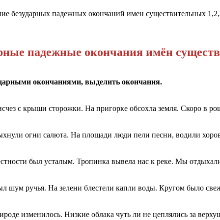
ание безударных падежных окончаний имен существительных 1,2
рные падежные окончания имён сущест
зударными окончаниями, выделить окончания.
исчез с крыши сторожки. На пригорке обсохла земля. Скоро в ро
ыхнули огни салюта. На площади люди пели песни, водили хоров
естности был усталым. Тропинка вывела нас к реке. Мы отдыхал
л шум ручья. На зелени блестели капли воды. Кругом было свеж
ироде изменилось. Низкие облака чуть ли не цеплялись за верху