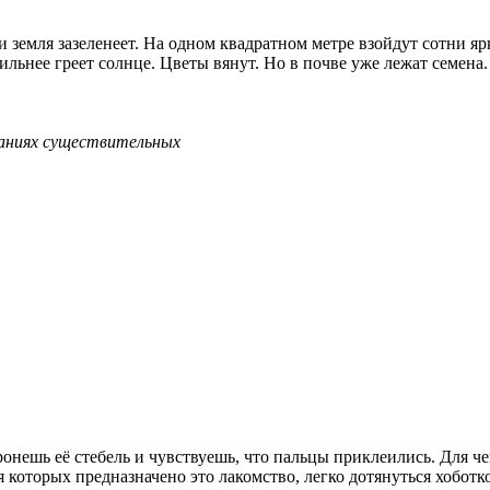
и земля зазеленеет. На одном квадратном метре взойдут сотни я
сильнее греет солнце. Цветы вянут. Но в почве уже лежат семен
чаниях существительных
Тронешь её стебель и чувствуешь, что пальцы приклеились. Для 
я которых предназначено это лакомство, легко дотянуться хобот