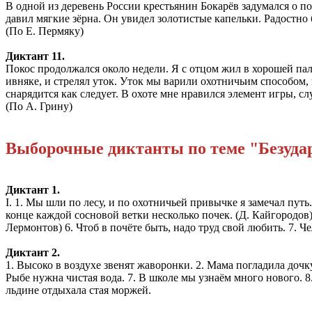
В одной из деревень России крестьянин Бокарёв задумался о по
давил мягкие зёрна. Он увидел золотистые капельки. Радостно 
(По Е. Пермяку)
Диктант 11.
Покос продолжался около недели. Я с отцом жил в хорошей пала
ивняке, и стрелял уток. Уток мы варили охотничьим способом,
снарядится как следует. В охоте мне нравился элемент игры, с
(По А. Грину)
Выборочные диктанты по теме "Безуда
Диктант 1.
I. 1. Мы шли по лесу, и по охотничьей привычке я замечал пу
конце каждой сосновой ветки несколько почек. (Д. Кайгородов)
Лермонтов) 6. Чтоб в почёте быть, надо труд свой любить. 7. Че
Диктант 2.
1. Высоко в воздухе звенят жаворонки. 2. Мама погладила дочку 
Рыбе нужна чистая вода. 7. В школе мы узнаём много нового. 8
льдине отдыхала стая моржей.