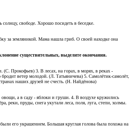
 солнцу, свободе. Хорошо посидеть в беседке.
бку за земляникой. Мама нашла гриб. О своей находке она
 склонение существительных, выделите окончания.
. Прокофьев) 3. В лесах, на горах, в морях, в реках -
бродит ветер молодой. (Л. Татьяничева) 5. Самолётик-самолёт,
странах наших друзей не счесть. (Н. Найдёнова)
овощи, а в саду - яблоки и груши. 4. В воздухе кружились
а, реки, пруды, снега укутали леса, поля, луга, степи, холмы.
были его украшением. Большая круглая голова была похожа на