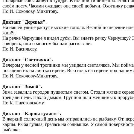
Полярные совы живут в тундре. В ночной тишине пролетают о
своём посту. Часами ожидает она своей добычи. Охотнику редко
По И. Соколову-Микитову.
Диктант "Деревья".
На нашей улице растут высокие тополя. Весной по деревне идё
живёт.
На речке Чернушке я видел дубы. Вы знаете речку Чернушку? 
говорить, они о многом бы нам рассказали.
По И. Васильеву.
Диктант "Светлячки".
Вечером у лесной тропинки мы увидели светлячков. Мы поймал
посадили их на листья сирени. Всю ночь на сирени под нашими
По И. Соколову-Микитову.
Диктант "Зимой".
Зима завалила городок пушистым снегом. Стояли мягкие серые 
трещали печи. Пахло дымом. Группой шли женщины к проруби за
По К. Паустовскому.
Диктант "Карпы гуляют".
В жаркий солнечный день мы отправились на рыбалку. От, дерев
карпы. Рыба гуляла, грелась на солнышке. У самой поверхност
рыбалке.