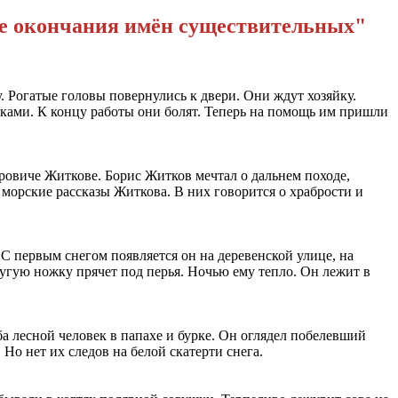
е окончания имён существительных"
. Рогатые головы повернулись к двери. Они ждут хозяйку.
руками. К концу работы они болят. Теперь на помощь им пришли
тровиче Житкове. Борис Житков мечтал о дальнем походе,
 морские рассказы Житкова. В них говорится о храбрости и
 С первым снегом появляется он на деревенской улице, на
ругую ножку прячет под перья. Ночью ему тепло. Он лежит в
ба лесной человек в папахе и бурке. Он оглядел побелевший
Но нет их следов на белой скатерти снега.