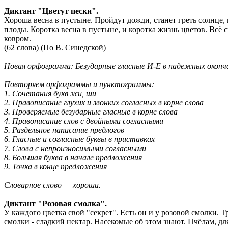
Диктант "Цветут пески".
Хороша весна в пустыне. Пройдут дожди, станет греть солнце, 
плоды. Коротка весна в пустыне, и коротка жизнь цветов. Всё 
ковром.
(62 слова) (По В. Синедской)
Новая орфограмма: Безударные гласные И-Е в падежных окон
Повторяем орфограммы и пунктограммы:
1. Сочетания букв жи, ши
2. Правописание глухих и звонких согласных в корне слова
3. Проверяемые безударные гласные в корне слова
4. Правописание слов с двойными согласными
5. Раздельное написание предлогов
6. Гласные и согласные буквы в приставках
7. Слова с непроизносимыми согласными
8. Большая буква в начале предложения
9. Точка в конце предложения
Словарное слово — хороши.
Диктант "Розовая смолка".
У каждого цветка свой "секрет". Есть он и у розовой смолки. 
смолки - сладкий нектар. Насекомые об этом знают. Пчёлам, дл