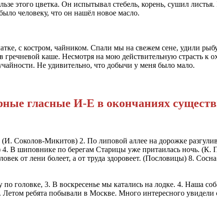
льзе этого цветка. Он испытывал стебель, корень, сушил листья
было человеку, что он нашёл новое масло.
тке, с костром, чайником. Спали мы на свежем сене, удили рыбу. 
 в гречневой каше. Несмотря на мою действительную страсть к о
лучайности. Не удивительно, что добычи у меня было мало.
рные гласные И-Е в окончаниях сущес
ть. (И. Соколов-Микитов) 2. По липовой аллее на дорожке разгу
 4. В шиповнике по берегам Старицы уже притаилась ночь. (К. П
ловек от лени болеет, а от труда здоровеет. (Пословицы) 8. Сосна
по головке, 3. В воскресенье мы катались на лодке. 4. Наша соба
. Летом ребята побывали в Москве. Много интересного увидели о