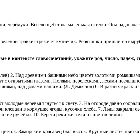
и, черёмухи. Весело щебетала маленькая птичка. Она радовалась
В зелёной травке стрекочет кузнечик. Ребятишки пришли на выру
ые в контексте словосочетаний, укажите род, число, падеж,
в) 2. Над древними башнями небо цветёт золотыми ромашками. (С
ят с открытыми глазами. Полями, перелесками, лесами неслышно 
пашнями, над домами нашими. (Л. Демьянов) 6. В разных краях и 
 молодые деревья тянуться к свету. 3. На огороде давно собрали 
и клевали в кормушке ягоды, кусочки хлеба. 7. Льды закрыли озёр
онкие ручейки. 10. Берега реки желтели от цветов лилии.
цветок. Заморский красавец был высок. Крупные листья цветка 