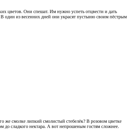
рких цветов. Они спешат. Им нужно успеть отцвести и дать
а. В один из весенних дней они украсят пустыню своим пёстрым
чего же смолке липкий смолистый стебелёк? В розовом цветке
ком до сладкого нектара. А вот непрошеным гостям сложнее.