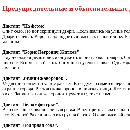
Предупредительные и объяснительные 
Диктант "На ферме"
Спит село. Но вот скрипнули двери. Послышались на улице гол
Доярки спешат. Коров надо подоить и выгнать на пастбище. У 
машины.
Диктант "
Борис Петрович Житков".
Ему не было и десяти лет, а он уже отлично плавал и нырял. О
поездке. Его мечта сбылась. Он много путешествовал. Однажды
смелости.
Диктант
"Зимний жаворонок".
Медленно ползёт по улице рассвет. В воздухе раздаётся пересв
окраине города. Весь день жаворонок в поисках пищи. Летает о
ямке. Лапки и клюв жаворонок прячет в густые перья.
Диктант
"Белые фигурки".
Всю ночь переговаривались деревья. В лес пришла зима. Она ра
лес. К старой ёлке прижалась группа ёлочек. Около высокой ел
Диктант
"Полярная сова".