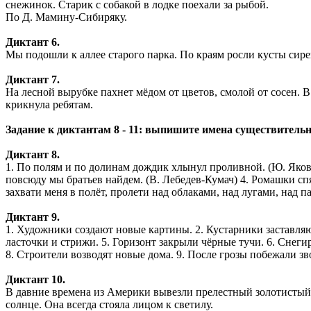
снежинок. Старик с собакой в лодке поехали за рыбой.
По Д. Мамину-Сибиряку.
Диктант 6.
Мы подошли к аллее старого парка. По краям росли кусты сирен
Диктант 7.
На лесной вырубке пахнет мёдом от цветов, смолой от сосен. 
крикнула ребятам.
Задание к диктантам 8 - 11: выпишите имена существительн
Диктант 8.
1. По полям и по долинам дождик хлынул проливной. (Ю. Яковле
повсюду мы братьев найдем. (В. Лебедев-Кумач) 4. Ромашки сп
захвати меня в полёт, пролети над облаками, над лугами, над 
Диктант 9.
1. Художники создают новые картины. 2. Кустарники заставляют
ласточки и стрижи. 5. Горизонт закрыли чёрные тучи. 6. Снегир
8. Строители возводят новые дома. 9. После грозы побежали зв
Диктант 10.
В давние времена из Америки вывезли прелестный золотистый 
солнце. Она всегда стояла лицом к светилу.