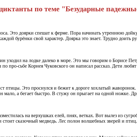
диктанты по теме "Безударные падежны
оса. Это доярки спешат к ферме. Пора начинать утреннюю дойку
каждой бурёнки свой характер. Доярка это знает. Трудно доить 
дин уходил на лодке далеко в море. Это мы говорим о Борисе Пе
 по про-сьбе Корнея Чуковского он написал рассказ. Дети любят
ист птицы. Это проснулся и бежит к дороге хохлатый жаворонок.
н мало, а бегает быстро. В стужу он прыгает на одной ножке. Д
зместилась на верхушках елей, пнях, ветках. Вот вылез из сугро
и стоит сказочный медведь. Лес полон волшебных зверей и птиц. 