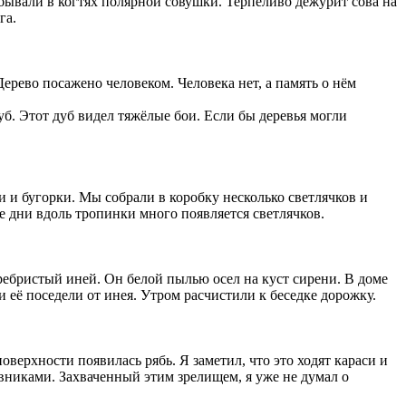
ывали в когтях полярной совушки. Терпеливо дежурит сова на
га.
ерево посажено человеком. Человека нет, а память о нём
б. Этот дуб видел тяжёлые бои. Если бы деревья могли
 и бугорки. Мы собрали в коробку несколько светлячков и
е дни вдоль тропинки много появляется светлячков.
ребристый иней. Он белой пылью осел на куст сирени. В доме
её поседели от инея. Утром расчистили к беседке дорожку.
верхности появилась рябь. Я заметил, что это ходят караси и
вниками. Захваченный этим зрелищем, я уже не думал о