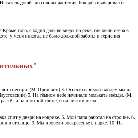
. Искатель дошёл до головы растения. Бокарёв вываривал и
Кроме того, я ходил дальше вверх по реке, где были озёра в
хоте, у меня никогда не было должной заботы и терпения
твительных"
ливают снегири. (М. Пришвин) 3. Осенью и зимой найдём мы на
аустовский) 5. На тёмном небе начинали мелькать звёзды. (М.
 растёт и на плотной глине, и на чистом песке.
ка спит у двери на коврике. 5. Мой папа работал на стройке. 6.
ни в столице. 9. Мы провели воскресенье в парке. 10. На