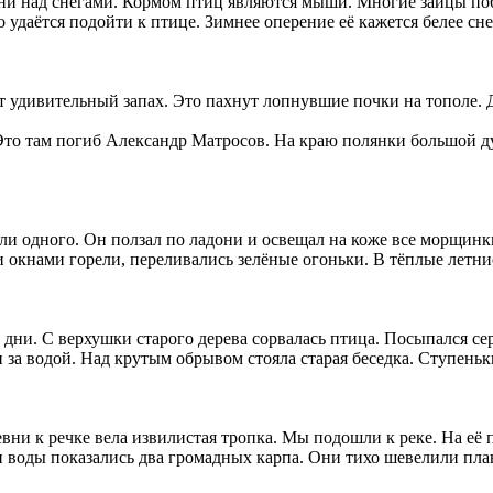
ни над снегами. Кормом птиц являются мыши. Многие зайцы поб
 удаётся подойти к птице. Зимнее оперение её кажется белее сне
т удивительный запах. Это пахнут лопнувшие почки на тополе. Д
Это там погиб Александр Матросов. На краю полянки большой ду
и одного. Он ползал по ладони и освещал на коже все морщинки
 окнами горели, переливались зелёные огоньки. В тёплые летни
дни. С верхушки старого дерева сорвалась птица. Посыпался се
 водой. Над крутым обрывом стояла старая беседка. Ступеньки 
ни к речке вела извилистая тропка. Мы подошли к реке. На её по
и воды показались два громадных карпа. Они тихо шевелили пла